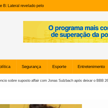
e B: Lateral revelado pelo
rço do Novorizontino de
o policial na Bahia prende 14
e ligada a ‘Zói de Gato’, do
o
 Conheça a trajetória do
no do Pará envolvido em
 de Freitas: Homem é
olítica
Segurança
Esporte
Entretenimento
 bairro Caji
órico Criminal: Influenciadora
êncio sobre suposto affair com Jonas Sulzbach após deixar o BBB 2
a no Rio por Suspeita de
os de “Esquisito” após
e Dívida de R$ 80 Milhões