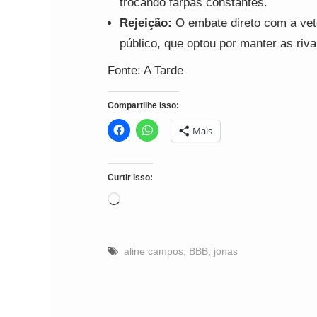
trocando farpas constantes.
Rejeição:
O embate direto com a ve
público, que optou por manter as riva
Fonte: A Tarde
Compartilhe isso:
Mais
Curtir isso:
Carregando...
aline campos
,
BBB
,
jonas