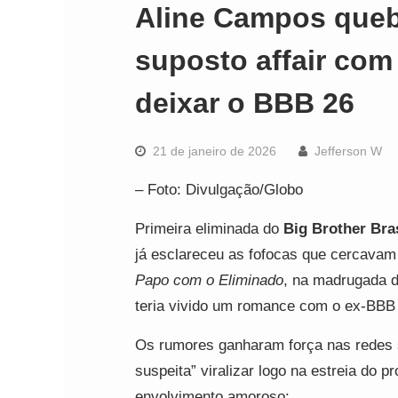
Aline Campos quebr
suposto affair co
deixar o BBB 26
21 de janeiro de 2026
Jefferson W
– Foto: Divulgação/Globo
Primeira eliminada do
Big Brother Bras
já esclareceu as fofocas que cercava
Papo com o Eliminado
, na madrugada de
teria vivido um romance com o ex-BB
Os rumores ganharam força nas redes 
suspeita” viralizar logo na estreia do 
envolvimento amoroso: