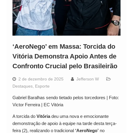
‘AeroNego’ em Massa: Torcida do
Vitória Demonstra Apoio Antes de
Confronto Crucial pelo Brasileirão
2 de dezembro de 2025
Jefferson W
Destaques
,
Esporte
Gabriel Baralhas sendo tietado pelos torcedores | Foto:
Victor Ferreira | EC Vitória
A torcida do
Vitória
deu uma nova e emocionante
demonstração de apoio à equipe na tarde desta terça-
feira (2), realizando o tradicional
‘AeroNego’
no