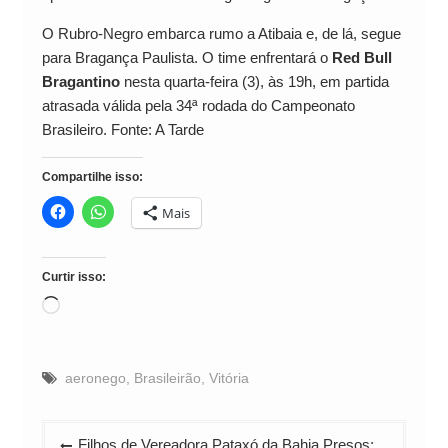
O Rubro-Negro embarca rumo a Atibaia e, de lá, segue
para Bragança Paulista. O time enfrentará o
Red Bull
Bragantino
nesta quarta-feira (3), às 19h, em partida
atrasada válida pela 34ª rodada do Campeonato
Brasileiro. Fonte: A Tarde
Compartilhe isso:
Mais
Curtir isso:
Carregando...
aeronego
,
Brasileirão
,
Vitória
Navegação
Filhos de Vereadora Pataxó da Bahia Presos: