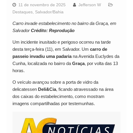
11 de novembro de 2025
Jefferson W
Destaques
,
Salvador/Bahia
Carro invade estabelecimento no bairro da Graça, em
Salvador
Crédito: Reprodução
Um incidente inusitado e perigoso ocorreu na tarde
desta terça-feira (11), em Salvador. Um
carro de
passeio invadiu uma padaria
na Avenida Euclydes da
Cunha, localizada no bairro da
Graça
, por volta das 13
horas.
O veículo avançou sobre a porta de vidro da
delicatessen
Deli&Cia
, ficando atravessado na área
dos caixas do estabelecimento, como mostram
imagens compartilhadas por testemunhas.