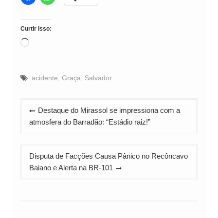
Curtir isso:
Carregando...
acidente
,
Graça
,
Salvador
Navegação
Destaque do Mirassol se impressiona com a
de
atmosfera do Barradão: “Estádio raiz!”
Post
Disputa de Facções Causa Pânico no Recôncavo
Baiano e Alerta na BR-101