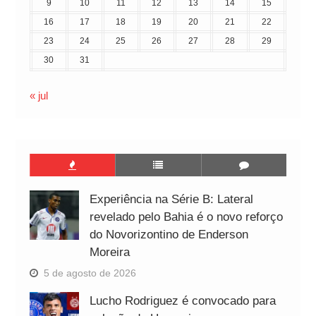
9
10
11
12
13
14
15
16
17
18
19
20
21
22
23
24
25
26
27
28
29
30
31
« jul
Experiência na Série B: Lateral
revelado pelo Bahia é o novo reforço
do Novorizontino de Enderson
Moreira
5 de agosto de 2026
Lucho Rodriguez é convocado para