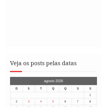
Veja os posts pelas datas
agosto 2026
D
S
T
Q
Q
S
S
1
2
3
4
5
6
7
8