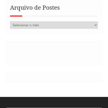
Arquivo de Postes
Arquivo
de
Postes