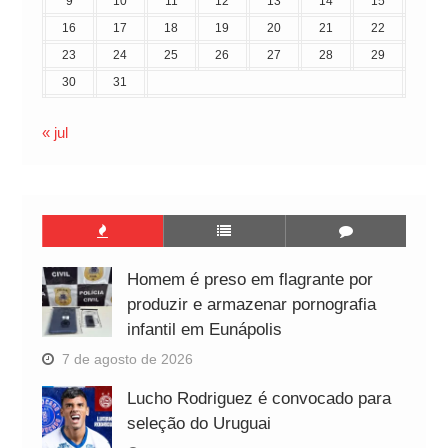
9
10
11
12
13
14
15
16
17
18
19
20
21
22
23
24
25
26
27
28
29
30
31
« jul
Homem é preso em flagrante por
produzir e armazenar pornografia
infantil em Eunápolis
7 de agosto de 2026
Lucho Rodriguez é convocado para
seleção do Uruguai