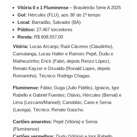
Vitória 0 x 1 Fluminense
– Brasileirão Série A 2025
Gol:
Hércules (FLU), aos 36’ do 1º tempo
Local:
Barradão, Salvador (BA)
Público:
27.467 torcedores
Renda:
R$ 608.557,00
Vitória:
Lucas Arcanjo; Raúl Cáceres (Claudinho),
Camutanga, Lucas Halter e Ramon; Pepê, Dudu e
Matheuzinho; Erick (Fabri, depois Renzo López),
Renato Kayzer e Osvaldo (Ronald Lopes, depois
Romarinho). Técnico: Rodrigo Chagas.
Fluminense:
Fábio; Guga (Julio Fidélis), Ignácio, Igor
Rabello e Gabriel Fuentes; Otávio, Hércules (Bernal) e
Lima (Lezcano/Manoel); Canobbio, Cano e Serna
(Lavega). Técnico: Renato Gaúcho.
Cartões amarelos:
Pepê (Vitória) e Serna
(Fluminense)
Cartões vermelhos:
Dudu (Vitória) e Igor Rabello