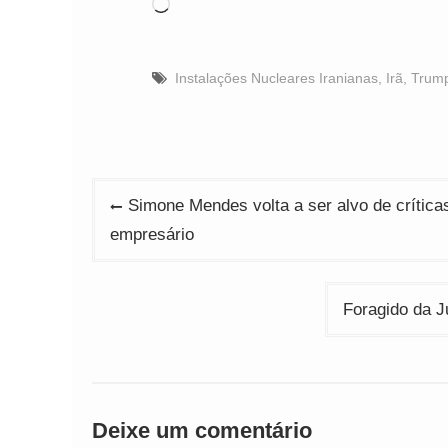
Carregando...
Instalações Nucleares Iranianas
,
Irã
,
Trum
Navegação
Simone Mendes volta a ser alvo de críticas 
de
empresário
Post
Foragido da J
Deixe um comentário