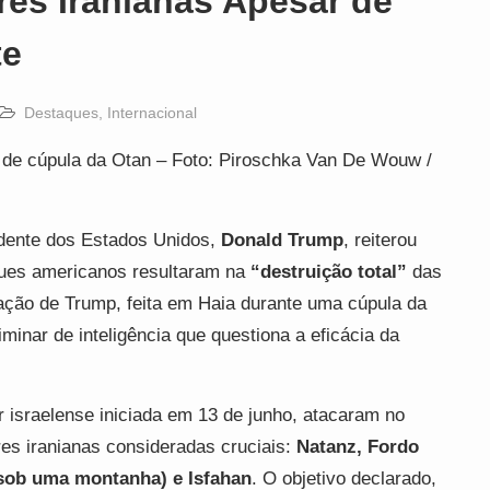
res Iranianas Apesar de
te
Destaques
,
Internacional
 de cúpula da Otan – Foto: Piroschka Van De Wouw /
sidente dos Estados Unidos,
Donald Trump
, reiterou
ques americanos resultaram na
“destruição total”
das
ação de Trump, feita em Haia durante uma cúpula da
minar de inteligência que questiona a eficácia da
israelense iniciada em 13 de junho, atacaram no
res iranianas consideradas cruciais:
Natanz, Fordo
 sob uma montanha) e Isfahan
.
O objetivo declarado,