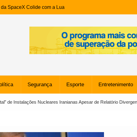
e da SpaceX Colide com a Lua
8 Metros, Afirma a Nasa
$ 130 Milhões por Volante
, mas Alvinegro Fixa Preço
residência, Cabo Daciolo Tem
verno do Amazonas Anunciada
ros em Frente a
airro da Mata Escura, em
olítica
Segurança
Esporte
Entretenimento
e B: Lateral revelado pelo
al” de Instalações Nucleares Iranianas Apesar de Relatório Divergen
rço do Novorizontino de
o policial na Bahia prende 14
e ligada a ‘Zói de Gato’, do