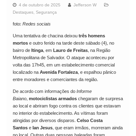
4 de outubro de 2025
Jefferson W
Destaques
,
Segurança
foto:
Redes sociais
Uma tentativa de chacina deixou
três homens
mortos
e outro ferido na tarde deste sábado (4), no
bairro de
Itinga
, em
Lauro de Freitas
, na Região
Metropolitana de Salvador. O ataque aconteceu por
volta das 17h45, em um estabelecimento comercial
localizado na
Avenida Fortaleza
, e espalhou pânico
entre moradores e comerciantes da região.
De acordo com informações do
Informe
Baiano
,
motociclistas armados
chegaram de surpresa
ao local e abriram fogo contra os clientes que estavam
no interior do estabelecimento. As vítimas foram
atingidas por diversos disparos.
Celso Costa
Santos
e
Ian Jesus
, que eram irmãos, morreram ainda
no local. Outras duas pessoas baleadas foram