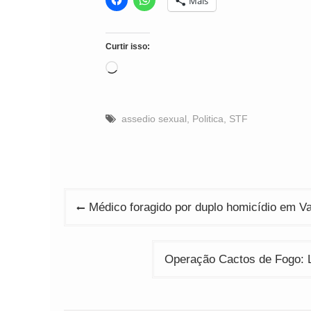
Mais
Curtir isso:
Carregando...
assedio sexual
,
Politica
,
STF
Navegação
Médico foragido por duplo homicídio em V
de
Post
Operação Cactos de Fogo: L