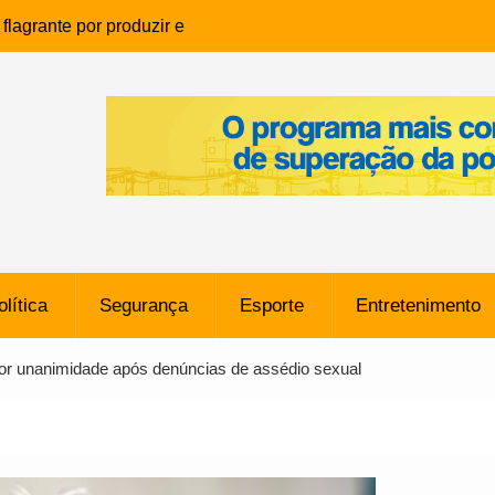
lagrante por produzir e
ia infantil em Eunápolis
ho é denunciado ao Ministério
bia após comentário
cantor
que morreu após ataque
ressão judicial por doação de
na sem restrições e pode
ntra o Vasco
olítica
Segurança
Esporte
Entretenimento
e da SpaceX Colide com a Lua
8 Metros, Afirma a Nasa
por unanimidade após denúncias de assédio sexual
$ 130 Milhões por Volante
, mas Alvinegro Fixa Preço