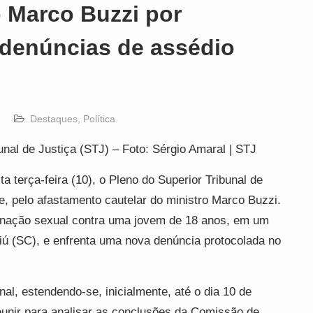
o Marco Buzzi por
denúncias de assédio
Destaques
,
Política
nal de Justiça (STJ) – Foto: Sérgio Amaral | STJ
a terça-feira (10), o Pleno do Superior Tribunal de
e, pelo afastamento cautelar do ministro Marco Buzzi.
tunação sexual contra uma jovem de 18 anos, em um
iú (SC), e enfrenta uma nova denúncia protocolada no
al, estendendo-se, inicialmente, até o dia 10 de
reunir para analisar as conclusões da Comissão de