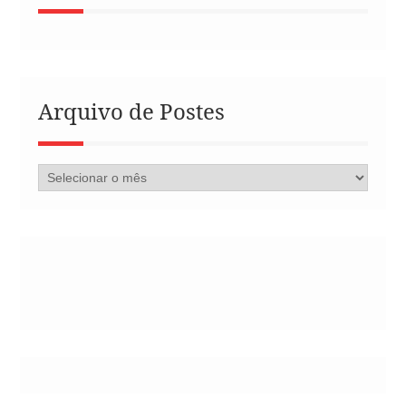
Arquivo de Postes
Arquivo
de
Postes