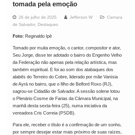
tomada pela emoção
26 de julho de 2025
Jefferson W
Camara
de Salvador
,
Destaques
Foto:
Reginaldo Ipê
Tomado por muita emoção, o cantor, compositor e ator,
Seu Jorge, disse ter adotado o bairro do Engenho Velho
da Federação não apenas pela relação artística, mas
também espiritual. E foi ao som dos atabaques dos
alabês do Terreiro do Cobre, liderado por mãe Vanísia
de Ayrá no bairro, que o filho de Belford Roxo (RJ),
sagrou-se Cidadão de Salvador. A sessão solene lotou
o Plenário Cosme de Farias da Câmara Municipal, na
manhã desta sexta-feira (25), numa iniciativa da
vereadora Cris Correia (PSDB).
Para ele, receber o título é a confirmação de um sonho,
por sempre desejar estar mais próximo de suas raízes,