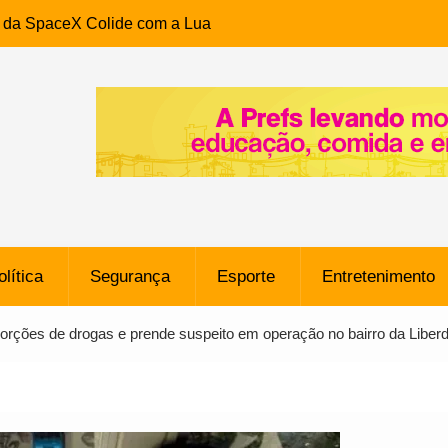
e da SpaceX Colide com a Lua
8 Metros, Afirma a Nasa
$ 130 Milhões por Volante
, mas Alvinegro Fixa Preço
residência, Cabo Daciolo Tem
verno do Amazonas Anunciada
ros em Frente a
airro da Mata Escura, em
olítica
Segurança
Esporte
Entretenimento
e B: Lateral revelado pelo
porções de drogas e prende suspeito em operação no bairro da Liber
rço do Novorizontino de
o policial na Bahia prende 14
e ligada a ‘Zói de Gato’, do