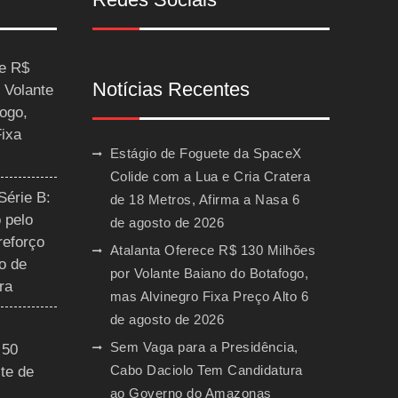
ce R$
Notícias Recentes
 Volante
ogo,
Fixa
Estágio de Foguete da SpaceX
Colide com a Lua e Cria Cratera
Série B:
de 18 Metros, Afirma a Nasa
6
 pelo
de agosto de 2026
reforço
Atalanta Oferece R$ 130 Milhões
o de
por Volante Baiano do Botafogo,
ra
mas Alvinegro Fixa Preço Alto
6
de agosto de 2026
Sem Vaga para a Presidência,
 50
Cabo Daciolo Tem Candidatura
te de
ao Governo do Amazonas