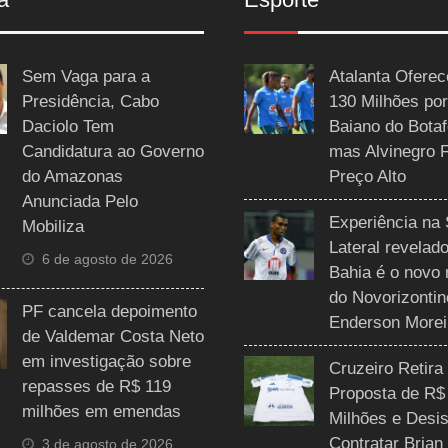
Sem Vaga para a
Atalanta Ofere
Presidência, Cabo
130 Milhões por
Daciolo Tem
Baiano do Botaf
Candidatura ao Governo
mas Alvinegro 
do Amazonas
Preço Alto
Anunciada Pelo
Experiência na 
Mobiliza
Lateral revelado
6 de agosto de 2026
Bahia é o novo 
do Novorizontin
PF cancela depoimento
Enderson Morei
de Valdemar Costa Neto
em investigação sobre
Cruzeiro Retira
repasses de R$ 119
Proposta de R$
milhões em emendas
Milhões e Desis
Contratar Brian
3 de agosto de 2026