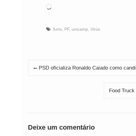
Carregando...
furto
,
PF
,
unicamp
,
Virús
Navegação
PSD oficializa Ronaldo Caiado como candi
de
Post
Food Truck 
Deixe um comentário