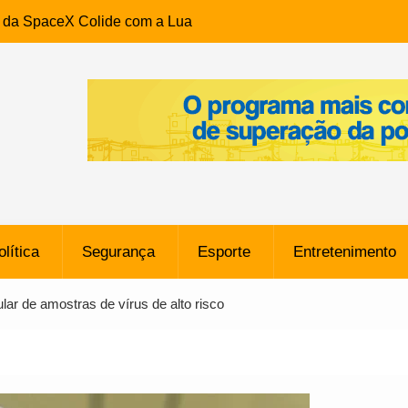
e da SpaceX Colide com a Lua
8 Metros, Afirma a Nasa
$ 130 Milhões por Volante
, mas Alvinegro Fixa Preço
residência, Cabo Daciolo Tem
verno do Amazonas Anunciada
ros em Frente a
airro da Mata Escura, em
olítica
Segurança
Esporte
Entretenimento
e B: Lateral revelado pelo
ular de amostras de vírus de alto risco
rço do Novorizontino de
o policial na Bahia prende 14
e ligada a ‘Zói de Gato’, do