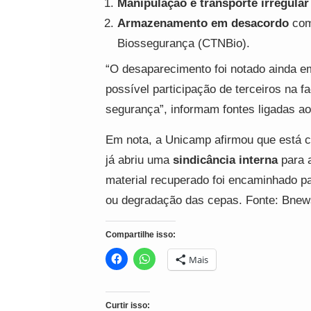
Manipulação e transporte irregular
Armazenamento em desacordo
com
Biossegurança (CTNBio).
“O desaparecimento foi notado ainda em
possível participação de terceiros na f
segurança”, informam fontes ligadas ao
Em nota, a Unicamp afirmou que está c
já abriu uma
sindicância interna
para a
material recuperado foi encaminhado par
ou degradação das cepas. Fonte: Bnew
Compartilhe isso:
Mais
Curtir isso: