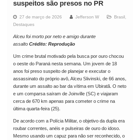
suspeitos são presos no PR
27 de março de 2026
Jefferson W
Brasil
,
Destaques
Alceu foi morto por neto e amigo durante
assalto
Crédito: Reprodução
Um crime brutal motivado pela busca por ouro chocou
o oeste do Paraná nesta semana. Um jovem de 18
anos foi preso suspeito de planejar e executar o
assassinato do próprio avô, Alceu Slivinski, de 66 anos,
durante um assalto ao bar da vítima em Ubiratã. O neto
e um comparsa saíram de Joinville (SC) e viajaram
cerca de 670 km apenas para cometer o crime na
última quarta-feira (25).
De acordo com a Polícia Militar, o objetivo da dupla era
roubar correntes, anéis e pulseiras de ouro do idoso.
Mesmo usando um capuz para não ser reconhecido, o