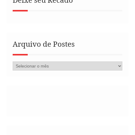
Arquivo de Postes
Arquivo
de
Postes