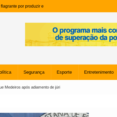
lagrante por produzir e
ia infantil em Eunápolis
ho é denunciado ao Ministério
bia após comentário
cantor
que morreu após ataque
ressão judicial por doação de
na sem restrições e pode
ntra o Vasco
olítica
Segurança
Esporte
Entretenimento
e da SpaceX Colide com a Lua
8 Metros, Afirma a Nasa
ue Medeiros após adiamento de júri
$ 130 Milhões por Volante
, mas Alvinegro Fixa Preço