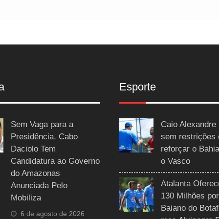
a
Esporte
Sem Vaga para a
Caio Alexandre 
Presidência, Cabo
sem restrições
Daciolo Tem
reforçar o Bahi
Candidatura ao Governo
o Vasco
do Amazonas
Atalanta Ofere
Anunciada Pelo
130 Milhões por
Mobiliza
Baiano do Botaf
6 de agosto de 2026