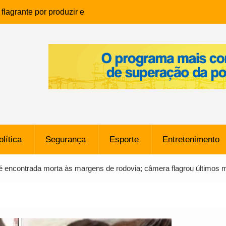
lagrante por produzir e
ia infantil em Eunápolis
ho é denunciado ao Ministério
bia após comentário
cantor
que morreu após ataque
ressão judicial por doação de
na sem restrições e pode
ntra o Vasco
olítica
Segurança
Esporte
Entretenimento
e da SpaceX Colide com a Lua
8 Metros, Afirma a Nasa
é encontrada morta às margens de rodovia; câmera flagrou últimos
$ 130 Milhões por Volante
, mas Alvinegro Fixa Preço