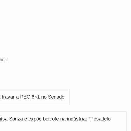
briel
a travar a PEC 6×1 no Senado
ísa Sonza e expõe boicote na indústria: “Pesadelo