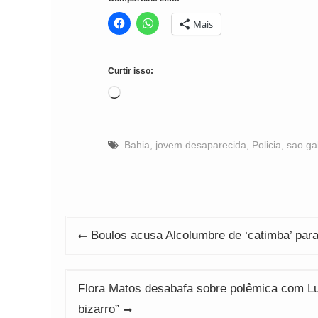
Mais
Curtir isso:
Carregando...
Bahia
,
jovem desaparecida
,
Policia
,
sao ga
Navegação
Boulos acusa Alcolumbre de ‘catimba’ par
de
Post
Flora Matos desabafa sobre polêmica com Lu
bizarro”