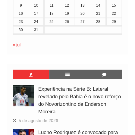
9
10
11
12
13
14
15
16
17
18
19
20
21
22
23
24
25
26
27
28
29
30
31
« jul
Experiência na Série B: Lateral
revelado pelo Bahia é o novo reforço
do Novorizontino de Enderson
Moreira
5 de agosto de 2026
Lucho Rodriguez é convocado para