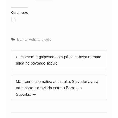
Curtir isso:
Carregando...
Bahia
,
Policia
,
prado
Navegação
Homem é golpeado com pá na cabeça durante
de
briga no povoado Tapuio
Post
Mar como alternativa ao asfalto: Salvador avalia
transporte hidroviário entre a Barra e o
Subúrbio