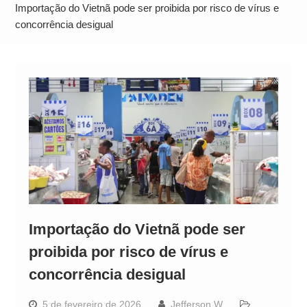
Operação Ágio: Ação policial na Bahia prende 14
Importação do Vietnã pode ser proibida por risco de vírus e
suspeitos e mira rede ligada a ‘Zói de Gato’, do
concorrência desigual
Comando Vermelho
Importação do Vietnã pode ser
proibida por risco de vírus e
concorrência desigual
5 de fevereiro de 2026
Jefferson W