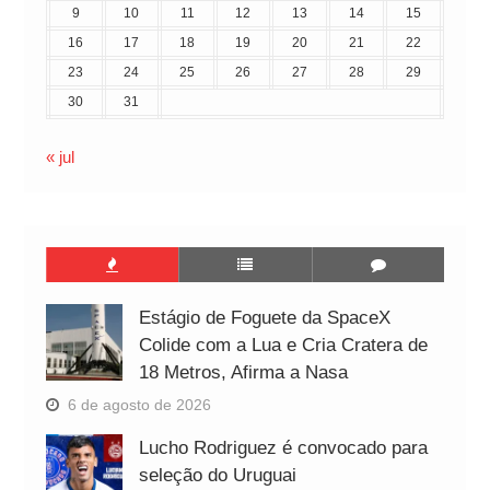
9
10
11
12
13
14
15
16
17
18
19
20
21
22
23
24
25
26
27
28
29
30
31
« jul
Estágio de Foguete da SpaceX
Colide com a Lua e Cria Cratera de
18 Metros, Afirma a Nasa
6 de agosto de 2026
Lucho Rodriguez é convocado para
seleção do Uruguai