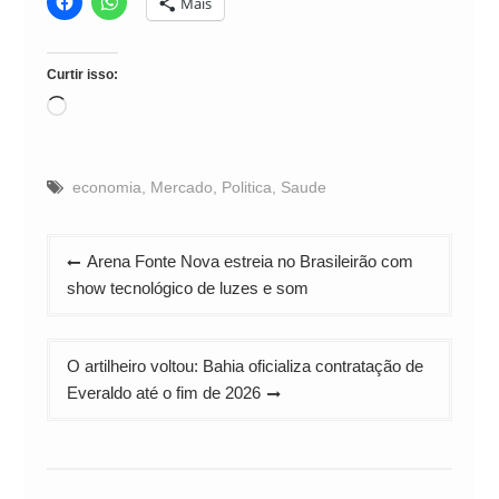
Mais
Curtir isso:
Carregando...
economia
,
Mercado
,
Politica
,
Saude
Navegação
Arena Fonte Nova estreia no Brasileirão com
de
show tecnológico de luzes e som
Post
O artilheiro voltou: Bahia oficializa contratação de
Everaldo até o fim de 2026