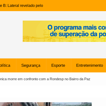
e B: Lateral revelado pelo
rço do Novorizontino de
o policial na Bahia prende 14
e ligada a ‘Zói de Gato’, do
o
 Conheça a trajetória do
no do Pará envolvido em
 de Freitas: Homem é
olítica
Segurança
Esporte
Entretenimento
 bairro Caji
órico Criminal: Influenciadora
ônica morre em confronto com a Rondesp no Bairro da Paz
a no Rio por Suspeita de
os de “Esquisito” após
e Dívida de R$ 80 Milhões