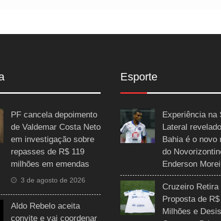
a
Esporte
PF cancela depoimento
Experiência na 
de Valdemar Costa Neto
Lateral revelado
em investigação sobre
Bahia é o novo 
repasses de R$ 119
do Novorizontin
milhões em emendas
Enderson Morei
3 de agosto de 2026
Cruzeiro Retira
Proposta de R$
Aldo Rebelo aceita
Milhões e Desis
convite e vai coordenar