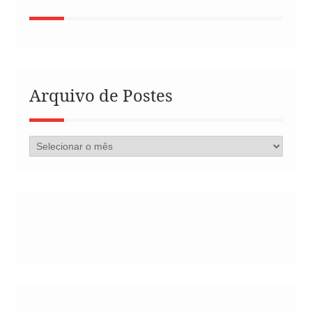
Arquivo de Postes
Arquivo
de
Postes