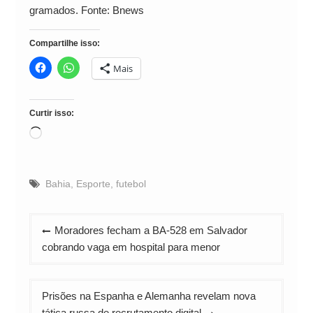
gramados. Fonte: Bnews
Compartilhe isso:
Mais
Curtir isso:
Carregando...
Bahia
,
Esporte
,
futebol
Navegação
Moradores fecham a BA-528 em Salvador
de
cobrando vaga em hospital para menor
Post
Prisões na Espanha e Alemanha revelam nova
tática russa de recrutamento digital