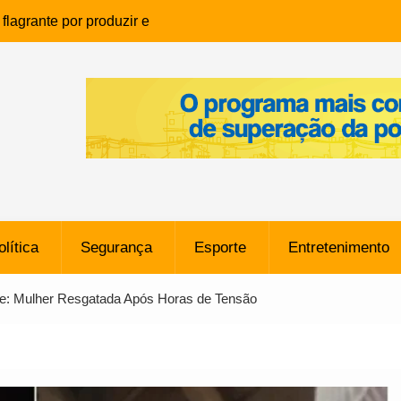
lagrante por produzir e
ia infantil em Eunápolis
ho é denunciado ao Ministério
bia após comentário
cantor
que morreu após ataque
ressão judicial por doação de
na sem restrições e pode
ntra o Vasco
olítica
Segurança
Esporte
Entretenimento
e da SpaceX Colide com a Lua
8 Metros, Afirma a Nasa
e: Mulher Resgatada Após Horas de Tensão
$ 130 Milhões por Volante
, mas Alvinegro Fixa Preço