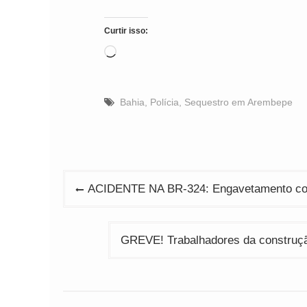
Curtir isso:
Carregando...
Bahia
,
Polícia
,
Sequestro em Arembepe
Navegação
ACIDENTE NA BR-324: Engavetamento com 
de
Post
GREVE! Trabalhadores da construçã