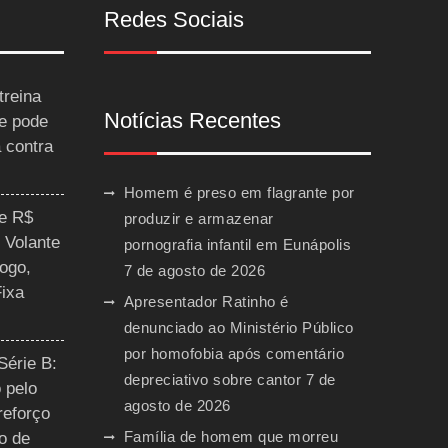
Redes Sociais
treina
Notícias Recentes
 e pode
a contra
Homem é preso em flagrante por
ce R$
produzir e armazenar
 Volante
pornografia infantil em Eunápolis
ogo,
7 de agosto de 2026
Fixa
Apresentador Ratinho é
denunciado ao Ministério Público
por homofobia após comentário
Série B:
depreciativo sobre cantor
7 de
 pelo
agosto de 2026
reforço
Família de homem que morreu
o de