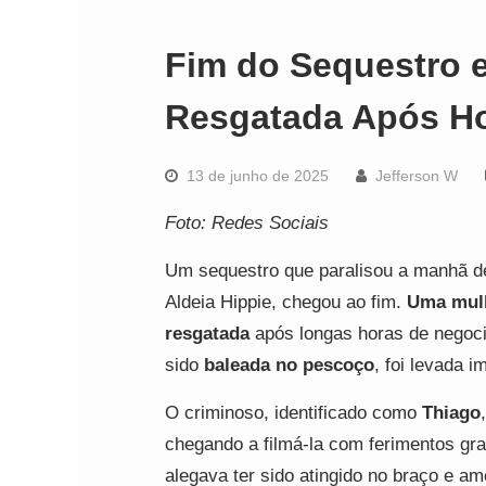
Fim do Sequestro 
Resgatada Após Ho
13 de junho de 2025
Jefferson W
Foto: Redes Sociais
Um sequestro que paralisou a manhã de
Aldeia Hippie, chegou ao fim.
Uma mulh
resgatada
após longas horas de negocia
sido
baleada no pescoço
, foi levada 
O criminoso, identificado como
Thiago
chegando a filmá-la com ferimentos g
alegava ter sido atingido no braço e a