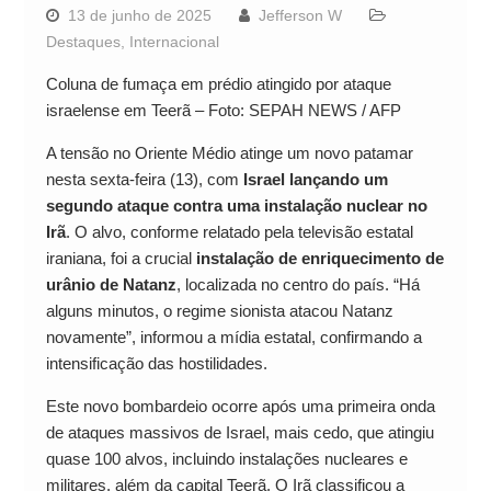
13 de junho de 2025
Jefferson W
Destaques
,
Internacional
Coluna de fumaça em prédio atingido por ataque
israelense em Teerã – Foto: SEPAH NEWS / AFP
A tensão no Oriente Médio atinge um novo patamar
nesta sexta-feira (13), com
Israel lançando um
segundo ataque contra uma instalação nuclear no
Irã
. O alvo, conforme relatado pela televisão estatal
iraniana, foi a crucial
instalação de enriquecimento de
urânio de Natanz
, localizada no centro do país. “Há
alguns minutos, o regime sionista atacou Natanz
novamente”, informou a mídia estatal, confirmando a
intensificação das hostilidades.
Este novo bombardeio ocorre após uma primeira onda
de ataques massivos de Israel, mais cedo, que atingiu
quase 100 alvos, incluindo instalações nucleares e
militares, além da capital Teerã. O Irã classificou a