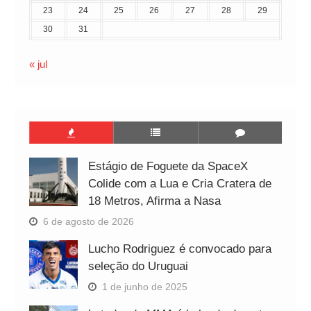
23
24
25
26
27
28
29
30
31
« jul
Estágio de Foguete da SpaceX
Colide com a Lua e Cria Cratera de
18 Metros, Afirma a Nasa
6 de agosto de 2026
Lucho Rodriguez é convocado para
seleção do Uruguai
1 de junho de 2025