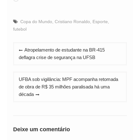
Copa do Mundo
,
Cristiano Ronaldo
,
Esporte
,
futebol
Navegação
Atropelamento de estudante na BR-415
de
deflagra crise de segurança na UFSB
Post
UFBA sob vigilância: MPF acompanha retomada
de obra de R$ 35 milhões paralisada há uma
década
Deixe um comentário