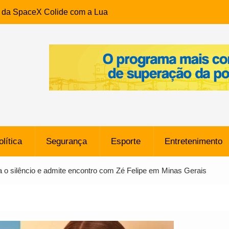
e da SpaceX Colide com a Lua
8 Metros, Afirma a Nasa
$ 130 Milhões por Volante
, mas Alvinegro Fixa Preço
residência, Cabo Daciolo Tem
verno do Amazonas Anunciada
ros em Frente a
airro da Mata Escura, em
olítica
Segurança
Esporte
Entretenimento
e B: Lateral revelado pelo
a o silêncio e admite encontro com Zé Felipe em Minas Gerais
rço do Novorizontino de
o policial na Bahia prende 14
e ligada a ‘Zói de Gato’, do