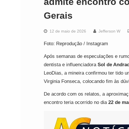
admite encontro c
Gerais
12 de maio de 2026
Jefferson W
Foto: Reprodução / Instagram
Após semanas de especulações e rumore
dentista e influenciadora
Sol de Andra
LeoDias, a mineira confirmou ter tido 
Virginia Fonseca, colocando fim às dú
De acordo com os relatos, a aproximaçã
encontro teria ocorrido no dia
22 de ma