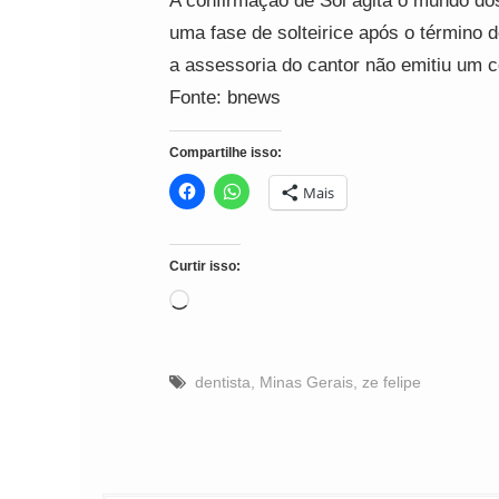
A confirmação de Sol agita o mundo do
uma fase de solteirice após o término 
a assessoria do cantor não emitiu um c
Fonte: bnews
Compartilhe isso:
Mais
Curtir isso:
Carregando...
dentista
,
Minas Gerais
,
ze felipe