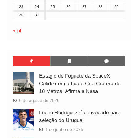
23
24
25
26
27
28
29
30
31
« jul
Estágio de Foguete da SpaceX
Colide com a Lua e Cria Cratera de
18 Metros, Afirma a Nasa
6 de agosto de 2026
Lucho Rodriguez é convocado para
seleção do Uruguai
1 de junho de 2025