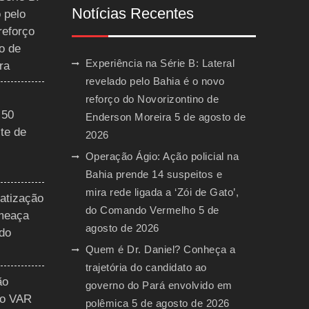
Notícias Recentes
 pelo
reforço
o de
Experiência na Série B: Lateral
ra
revelado pelo Bahia é o novo
reforço do Novorizontino de
 50
Enderson Moreira
5 de agosto de
te de
2026
Operação Ágio: Ação policial na
Bahia prende 14 suspeitos e
mira rede ligada a ‘Zói de Gato’,
vatização
do Comando Vermelho
5 de
ameaça
agosto de 2026
 do
Quem é Dr. Daniel? Conheça a
trajetória do candidato ao
ão
governo do Pará envolvido em
do VAR
polêmica
5 de agosto de 2026