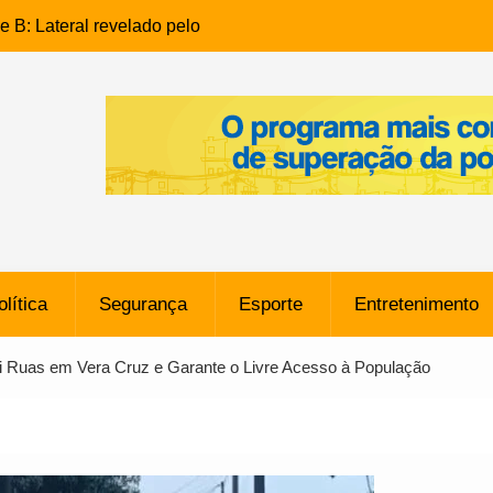
e B: Lateral revelado pelo
rço do Novorizontino de
o policial na Bahia prende 14
e ligada a ‘Zói de Gato’, do
o
 Conheça a trajetória do
no do Pará envolvido em
 de Freitas: Homem é
olítica
Segurança
Esporte
Entretenimento
 bairro Caji
órico Criminal: Influenciadora
 Ruas em Vera Cruz e Garante o Livre Acesso à População
a no Rio por Suspeita de
os de “Esquisito” após
e Dívida de R$ 80 Milhões