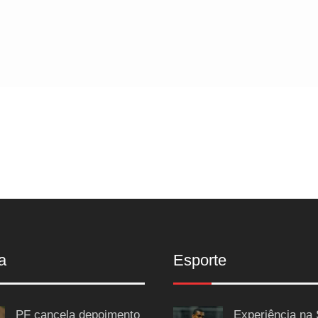
a
Esporte
PF cancela depoimento
Experiência na 