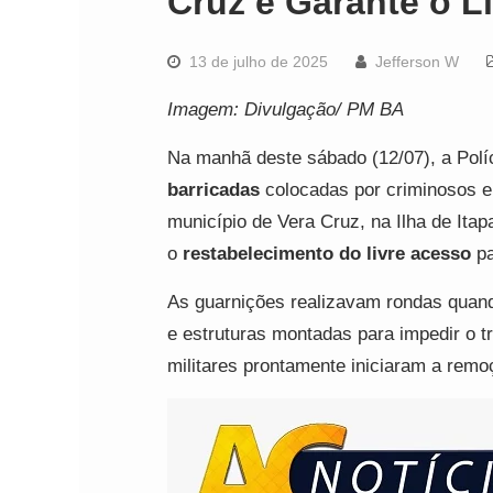
Cruz e Garante o L
13 de julho de 2025
Jefferson W
Imagem: Divulgação/ PM BA
Na manhã deste sábado (12/07), a Políc
barricadas
colocadas por criminosos em
município de Vera Cruz, na Ilha de Itap
o
restabelecimento do livre acesso
pa
As guarnições realizavam rondas quan
e estruturas montadas para impedir o tr
militares prontamente iniciaram a remo