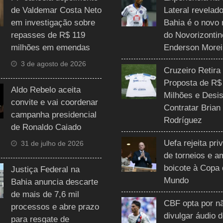
de Valdemar Costa Neto
Lateral revelado
em investigação sobre
Bahia é o novo 
repasses de R$ 119
do Novorizontin
milhões em emendas
Enderson Morei
3 de agosto de 2026
Cruzeiro Retira
Proposta de R$
Aldo Rebelo aceita
Milhões e Desis
convite e vai coordenar
Contratar Brian
campanha presidencial
Rodríguez
de Ronaldo Caiado
Uefa rejeita pri
31 de julho de 2026
de torneios e 
boicote à Copa
Justiça Federal na
Mundo
Bahia anuncia descarte
de mais de 7,6 mil
CBF opta por n
processos e abre prazo
divulgar áudio 
para resgate de