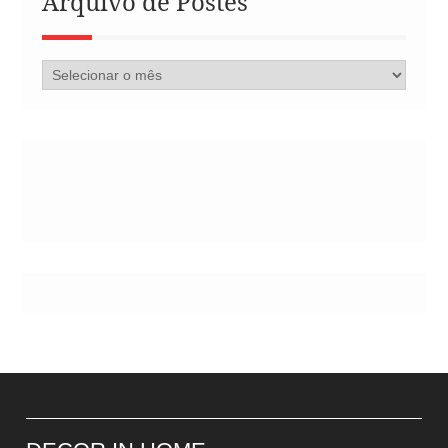
Arquivo de Postes
Arquivo
de
Postes