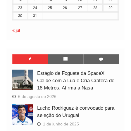
23
24
25
26
27
28
29
30
31
« jul
Estágio de Foguete da SpaceX
Colide com a Lua e Cria Cratera de
18 Metros, Afirma a Nasa
6 de agosto de 2026
Lucho Rodriguez é convocado para
seleção do Uruguai
1 de junho de 2025