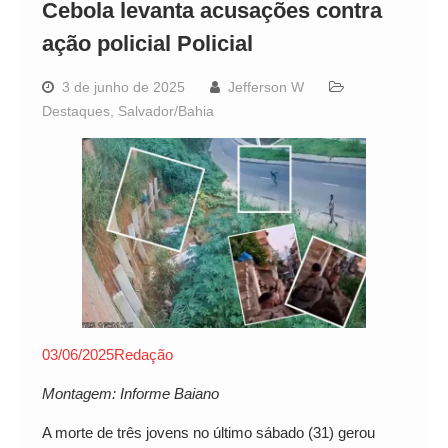
Cebola levanta acusações contra
ação policial Policial
3 de junho de 2025
Jefferson W
Destaques
,
Salvador/Bahia
03/06/2025
Redação
Montagem: Informe Baiano
A morte de três jovens no último sábado (31) gerou